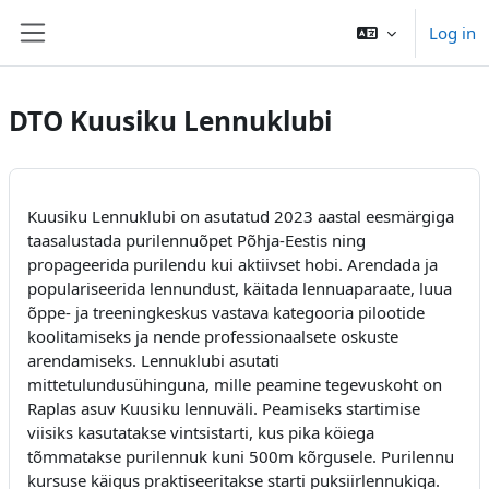
Баш эчтәлеккә күчү
Log in
Side panel
DTO Kuusiku Lennuklubi
Kuusiku Lennuklubi on asutatud 2023 aastal eesmärgiga
taasalustada purilennuõpet Põhja-Eestis ning
propageerida purilendu kui aktiivset hobi. Arendada ja
populariseerida lennundust, käitada lennuaparaate, luua
õppe- ja treeningkeskus vastava kategooria pilootide
koolitamiseks ja nende professionaalsete oskuste
arendamiseks. Lennuklubi asutati
mittetulundusühinguna, mille peamine tegevuskoht on
Raplas asuv Kuusiku lennuväli. Peamiseks startimise
viisiks kasutatakse vintsistarti, kus pika köiega
tõmmatakse purilennuk kuni 500m kõrgusele. Purilennu
kursuse käigus praktiseeritakse starti puksiirlennukiga.