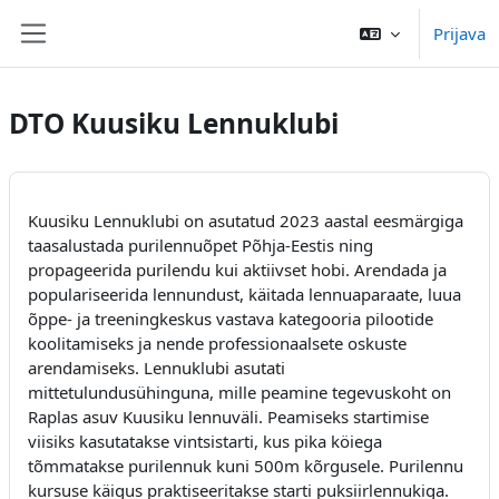
Preskoči na sadržaj
Prijava
Bočni panel
DTO Kuusiku Lennuklubi
Kuusiku Lennuklubi on asutatud 2023 aastal eesmärgiga
taasalustada purilennuõpet Põhja-Eestis ning
propageerida purilendu kui aktiivset hobi. Arendada ja
populariseerida lennundust, käitada lennuaparaate, luua
õppe- ja treeningkeskus vastava kategooria pilootide
koolitamiseks ja nende professionaalsete oskuste
arendamiseks. Lennuklubi asutati
mittetulundusühinguna, mille peamine tegevuskoht on
Raplas asuv Kuusiku lennuväli. Peamiseks startimise
viisiks kasutatakse vintsistarti, kus pika köiega
tõmmatakse purilennuk kuni 500m kõrgusele. Purilennu
kursuse käigus praktiseeritakse starti puksiirlennukiga.