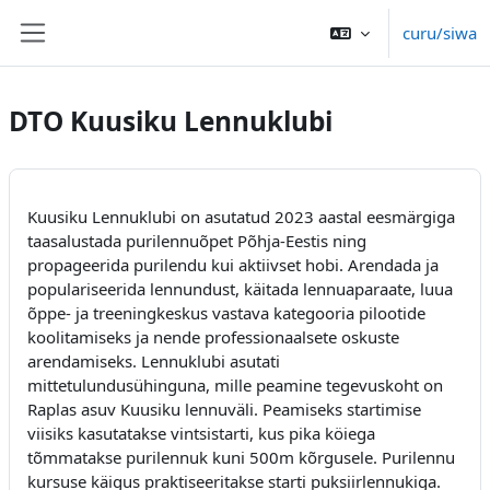
Toso ki na lewe ni vuli
curu/siwa
Side panel
DTO Kuusiku Lennuklubi
Kuusiku Lennuklubi on asutatud 2023 aastal eesmärgiga
taasalustada purilennuõpet Põhja-Eestis ning
propageerida purilendu kui aktiivset hobi. Arendada ja
populariseerida lennundust, käitada lennuaparaate, luua
õppe- ja treeningkeskus vastava kategooria pilootide
koolitamiseks ja nende professionaalsete oskuste
arendamiseks. Lennuklubi asutati
mittetulundusühinguna, mille peamine tegevuskoht on
Raplas asuv Kuusiku lennuväli. Peamiseks startimise
viisiks kasutatakse vintsistarti, kus pika köiega
tõmmatakse purilennuk kuni 500m kõrgusele. Purilennu
kursuse käigus praktiseeritakse starti puksiirlennukiga.