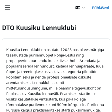
Přejít k hlavnímu obsahu
Přihlášení
Boční panel
DTO Kuusiku Lennuklubi
Kuusiku Lennuklubi on asutatud 2023 aastal eesmärgiga
taasalustada purilennuõpet Põhja-Eestis ning
propageerida purilendu kui aktiivset hobi. Arendada ja
populariseerida lennundust, käitada lennuaparaate, luua
õppe- ja treeningkeskus vastava kategooria pilootide
koolitamiseks ja nende professionaalsete oskuste
arendamiseks. Lennuklubi asutati
mittetulundusühinguna, mille peamine tegevuskoht on
Raplas asuv Kuusiku lennuväli. Peamiseks startimise
viisiks kasutatakse vintsistarti, kus pika köiega
tõmmatakse purilennuk kuni 500m kõrgusele. Purilennu
kursuse käigus praktiseeritakse starti puksiirlennukiga.