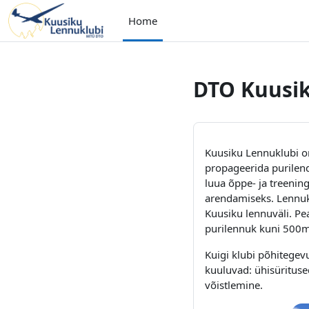
Ga naar hoofdinhoud
Home
DTO Kuusi
Kuusiku Lennuklubi o
propageerida purilend
luua õppe- ja treenin
arendamiseks. Lennuk
Kuusiku lennuväli. Pe
purilennuk kuni 500m 
Kuigi klubi põhitegev
kuuluvad: ühisüritused
võistlemine.