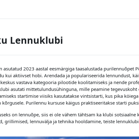
ku Lennuklubi
n asutatud 2023 aastal eesmärgiga taasalustada purilennuõpet Põ
u kui aktiivset hobi. Arendada ja populariseerida lennundust, kä
gkeskus vastava kategooria pilootide koolitamiseks ja nende prof
lubi asutati mittetulundusühinguna, mille peamine tegevuskoht 
amiseks startimise viisiks kasutatakse vintsistarti, kus pika köie
kõrgusele. Purilennu kursuse käigus praktiseeritakse starti puks
useks on lennuõpe, siis ei ole vähem tähtsam ka klubi sotsiaalne k
, grillimised, lennuvälja ja tehnika hooldamine, teiste lennuklub