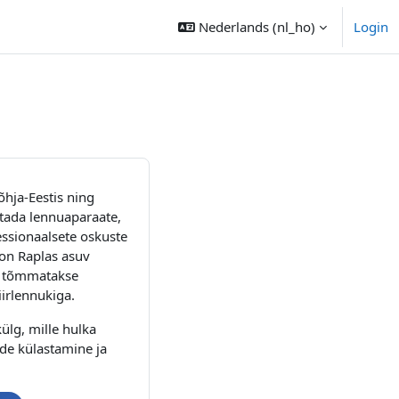
Nederlands ‎(nl_ho)‎
Login
hja-Eestis ning
itada lennuaparaate,
essionaalsete oskuste
on Raplas asuv
ga tõmmatakse
iirlennukiga.
ülg, mille hulka
ide külastamine ja