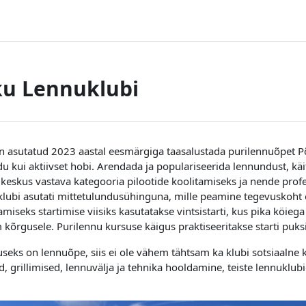
ku Lennuklubi
n asutatud 2023 aastal eesmärgiga taasalustada purilennuõpet Põ
u kui aktiivset hobi. Arendada ja populariseerida lennundust, kä
gkeskus vastava kategooria pilootide koolitamiseks ja nende prof
lubi asutati mittetulundusühinguna, mille peamine tegevuskoht 
amiseks startimise viisiks kasutatakse vintsistarti, kus pika köie
kõrgusele. Purilennu kursuse käigus praktiseeritakse starti puks
useks on lennuõpe, siis ei ole vähem tähtsam ka klubi sotsiaalne k
, grillimised, lennuvälja ja tehnika hooldamine, teiste lennuklub