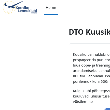
Skip to main content
Home
DTO Kuusi
Kuusiku Lennuklubi o
propageerida purilend
luua õppe- ja treenin
arendamiseks. Lennuk
Kuusiku lennuväli. Pe
purilennuk kuni 500m 
Kuigi klubi põhitegev
kuuluvad: ühisüritused
võistlemine.