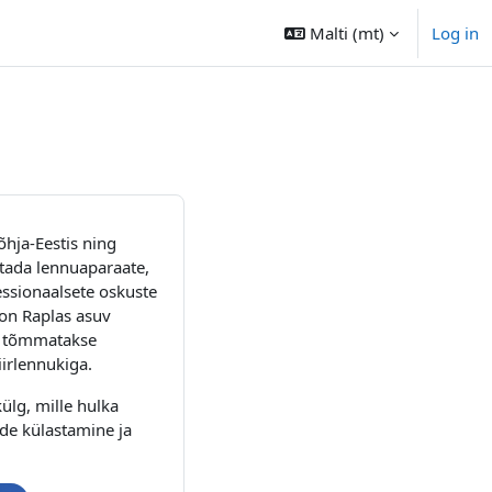
Malti ‎(mt)‎
Log in
hja-Eestis ning
itada lennuaparaate,
essionaalsete oskuste
on Raplas asuv
ga tõmmatakse
iirlennukiga.
ülg, mille hulka
ide külastamine ja