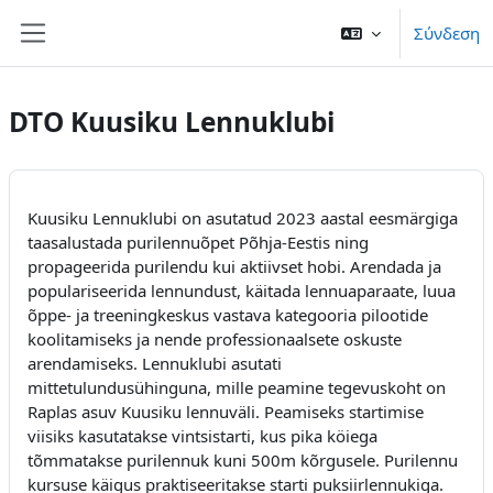
Μετάβαση στο κεντρικό περιεχόμενο
Σύνδεση
Πλευρικός πίνακας
DTO Kuusiku Lennuklubi
Kuusiku Lennuklubi on asutatud 2023 aastal eesmärgiga
taasalustada purilennuõpet Põhja-Eestis ning
propageerida purilendu kui aktiivset hobi. Arendada ja
populariseerida lennundust, käitada lennuaparaate, luua
õppe- ja treeningkeskus vastava kategooria pilootide
koolitamiseks ja nende professionaalsete oskuste
arendamiseks. Lennuklubi asutati
mittetulundusühinguna, mille peamine tegevuskoht on
Raplas asuv Kuusiku lennuväli. Peamiseks startimise
viisiks kasutatakse vintsistarti, kus pika köiega
tõmmatakse purilennuk kuni 500m kõrgusele. Purilennu
kursuse käigus praktiseeritakse starti puksiirlennukiga.