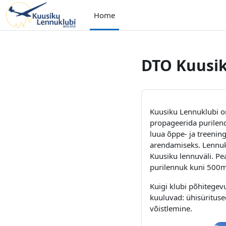
Vai al contenuto principale
Home
DTO Kuusi
Kuusiku Lennuklubi o
propageerida purilend
luua õppe- ja treenin
arendamiseks. Lennuk
Kuusiku lennuväli. Pe
purilennuk kuni 500m 
Kuigi klubi põhitegev
kuuluvad: ühisüritused
võistlemine.