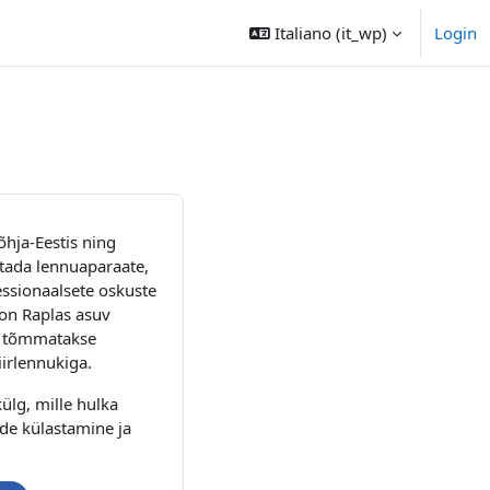
Italiano ‎(it_wp)‎
Login
hja-Eestis ning
itada lennuaparaate,
essionaalsete oskuste
on Raplas asuv
ga tõmmatakse
iirlennukiga.
ülg, mille hulka
ide külastamine ja