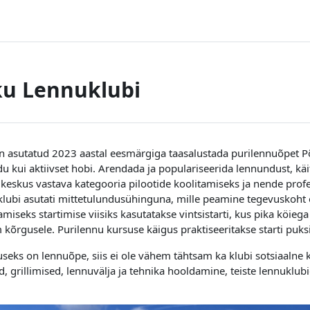
ku Lennuklubi
n asutatud 2023 aastal eesmärgiga taasalustada purilennuõpet Põ
u kui aktiivset hobi. Arendada ja populariseerida lennundust, kä
gkeskus vastava kategooria pilootide koolitamiseks ja nende prof
lubi asutati mittetulundusühinguna, mille peamine tegevuskoht 
amiseks startimise viisiks kasutatakse vintsistarti, kus pika köie
kõrgusele. Purilennu kursuse käigus praktiseeritakse starti puks
useks on lennuõpe, siis ei ole vähem tähtsam ka klubi sotsiaalne k
, grillimised, lennuvälja ja tehnika hooldamine, teiste lennuklub