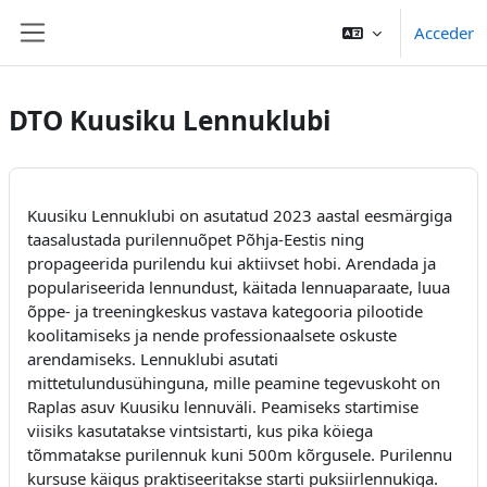
Ir ao contido principal
Acceder
Panel lateral
DTO Kuusiku Lennuklubi
Kuusiku Lennuklubi on asutatud 2023 aastal eesmärgiga
taasalustada purilennuõpet Põhja-Eestis ning
propageerida purilendu kui aktiivset hobi. Arendada ja
populariseerida lennundust, käitada lennuaparaate, luua
õppe- ja treeningkeskus vastava kategooria pilootide
koolitamiseks ja nende professionaalsete oskuste
arendamiseks. Lennuklubi asutati
mittetulundusühinguna, mille peamine tegevuskoht on
Raplas asuv Kuusiku lennuväli. Peamiseks startimise
viisiks kasutatakse vintsistarti, kus pika köiega
tõmmatakse purilennuk kuni 500m kõrgusele. Purilennu
kursuse käigus praktiseeritakse starti puksiirlennukiga.