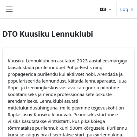
Skip to main content
Log in
Side panel
DTO Kuusiku Lennuklubi
Kuusiku Lennuklubi on asutatud 2023 aastal eesmärgiga
taasalustada purilennuõpet Põhja-Eestis ning
propageerida purilendu kui aktiivset hobi. Arendada ja
populariseerida lennundust, käitada lennuaparaate, luua
õppe- ja treeningkeskus vastava kategooria pilootide
koolitamiseks ja nende professionaalsete oskuste
arendamiseks. Lennuklubi asutati
mittetulundusühinguna, mille peamine tegevuskoht on
Raplas asuv Kuusiku lennuväli. Peamiseks startimise
viisiks kasutatakse vintsistarti, kus pika köiega
tõmmatakse purilennuk kuni 500m kõrgusele. Purilennu
kursuse käigus praktiseeritakse starti puksiirlennukiga.