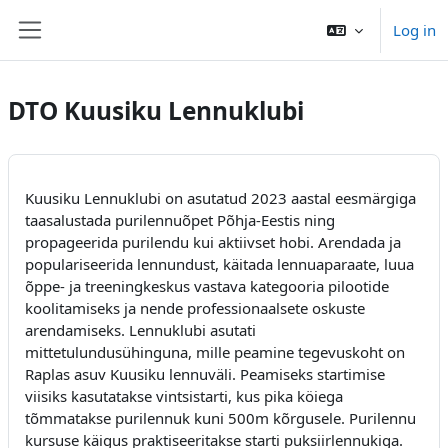
Skip to main content
Log in
Side panel
DTO Kuusiku Lennuklubi
Kuusiku Lennuklubi on asutatud 2023 aastal eesmärgiga
taasalustada purilennuõpet Põhja-Eestis ning
propageerida purilendu kui aktiivset hobi. Arendada ja
populariseerida lennundust, käitada lennuaparaate, luua
õppe- ja treeningkeskus vastava kategooria pilootide
koolitamiseks ja nende professionaalsete oskuste
arendamiseks. Lennuklubi asutati
mittetulundusühinguna, mille peamine tegevuskoht on
Raplas asuv Kuusiku lennuväli. Peamiseks startimise
viisiks kasutatakse vintsistarti, kus pika köiega
tõmmatakse purilennuk kuni 500m kõrgusele. Purilennu
kursuse käigus praktiseeritakse starti puksiirlennukiga.