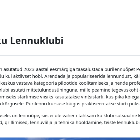
ku Lennuklubi
n asutatud 2023 aastal eesmärgiga taasalustada purilennuõpet Põ
u kui aktiivset hobi. Arendada ja populariseerida lennundust, kä
gkeskus vastava kategooria pilootide koolitamiseks ja nende prof
lubi asutati mittetulundusühinguna, mille peamine tegevuskoht 
amiseks startimise viisiks kasutatakse vintsistarti, kus pika köie
kõrgusele. Purilennu kursuse käigus praktiseeritakse starti puks
useks on lennuõpe, siis ei ole vähem tähtsam ka klubi sotsiaalne k
, grillimised, lennuvälja ja tehnika hooldamine, teiste lennuklub