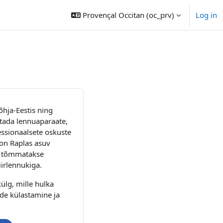
Provençal Occitan ‎(oc_prv)‎
Log in
hja-Eestis ning
itada lennuaparaate,
essionaalsete oskuste
on Raplas asuv
ga tõmmatakse
iirlennukiga.
ülg, mille hulka
ide külastamine ja