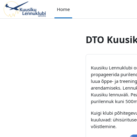
Skip to main content
Home
DTO Kuusi
Kuusiku Lennuklubi o
propageerida purilend
luua õppe- ja treenin
arendamiseks. Lennuk
Kuusiku lennuväli. Pe
purilennuk kuni 500m 
Kuigi klubi põhitegev
kuuluvad: ühisüritused
võistlemine.