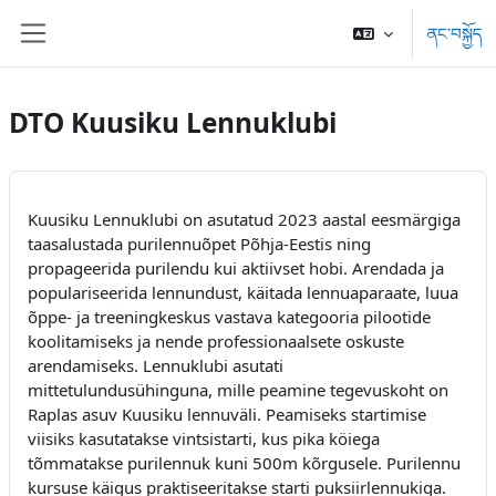
དོན་ཚན་ངོ་མ་ལུ་ གོམ་འགྱོ།
ནང་བསྐྱོད
པེ་ནཱལ་ཟུར་ཕྱོགས་
DTO Kuusiku Lennuklubi
Kuusiku Lennuklubi on asutatud 2023 aastal eesmärgiga
taasalustada purilennuõpet Põhja-Eestis ning
propageerida purilendu kui aktiivset hobi. Arendada ja
populariseerida lennundust, käitada lennuaparaate, luua
õppe- ja treeningkeskus vastava kategooria pilootide
koolitamiseks ja nende professionaalsete oskuste
arendamiseks. Lennuklubi asutati
mittetulundusühinguna, mille peamine tegevuskoht on
Raplas asuv Kuusiku lennuväli. Peamiseks startimise
viisiks kasutatakse vintsistarti, kus pika köiega
tõmmatakse purilennuk kuni 500m kõrgusele. Purilennu
kursuse käigus praktiseeritakse starti puksiirlennukiga.