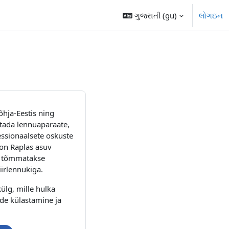
ગુજરાતી ‎(gu)‎
લોગઇન
hja-Eestis ning
itada lennuaparaate,
essionaalsete oskuste
on Raplas asuv
ga tõmmatakse
iirlennukiga.
ülg, mille hulka
ide külastamine ja