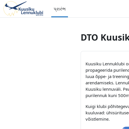
મુખ્ય વિષયવસ્તુ પર જાઓ
પ્રારંભ
DTO Kuusi
Kuusiku Lennuklubi o
propageerida purilend
luua õppe- ja treenin
arendamiseks. Lennuk
Kuusiku lennuväli. Pe
purilennuk kuni 500m 
Kuigi klubi põhitegev
kuuluvad: ühisüritused
võistlemine.