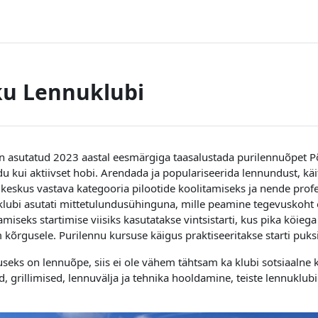
ku Lennuklubi
n asutatud 2023 aastal eesmärgiga taasalustada purilennuõpet Põ
u kui aktiivset hobi. Arendada ja populariseerida lennundust, kä
gkeskus vastava kategooria pilootide koolitamiseks ja nende prof
lubi asutati mittetulundusühinguna, mille peamine tegevuskoht 
amiseks startimise viisiks kasutatakse vintsistarti, kus pika köie
kõrgusele. Purilennu kursuse käigus praktiseeritakse starti puks
useks on lennuõpe, siis ei ole vähem tähtsam ka klubi sotsiaalne k
, grillimised, lennuvälja ja tehnika hooldamine, teiste lennuklub