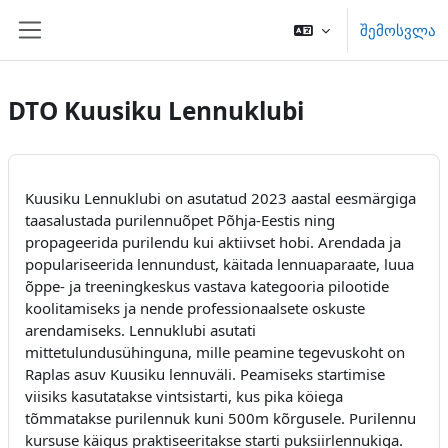
გადადი მთავარ შინაარსზე
შემოსვლა
Side panel
DTO Kuusiku Lennuklubi
Kuusiku Lennuklubi on asutatud 2023 aastal eesmärgiga
taasalustada purilennuõpet Põhja-Eestis ning
propageerida purilendu kui aktiivset hobi. Arendada ja
populariseerida lennundust, käitada lennuaparaate, luua
õppe- ja treeningkeskus vastava kategooria pilootide
koolitamiseks ja nende professionaalsete oskuste
arendamiseks. Lennuklubi asutati
mittetulundusühinguna, mille peamine tegevuskoht on
Raplas asuv Kuusiku lennuväli. Peamiseks startimise
viisiks kasutatakse vintsistarti, kus pika köiega
tõmmatakse purilennuk kuni 500m kõrgusele. Purilennu
kursuse käigus praktiseeritakse starti puksiirlennukiga.